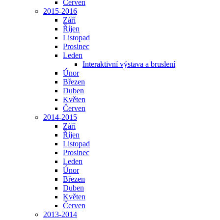
Červen
2015-2016
Září
Říjen
Listopad
Prosinec
Leden
Interaktivní výstava a bruslení
Únor
Březen
Duben
Květen
Červen
2014-2015
Září
Říjen
Listopad
Prosinec
Leden
Únor
Březen
Duben
Květen
Červen
2013-2014