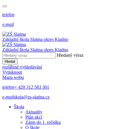
telefon
e-mail
Základní škola Slatina
okres Kladno
Základní škola Slatina
okres Kladno
Hledaný výraz
Hledat
rozšířené vyhledávání
Vytisknout
Mapa webu
telefon
+ 420 312 583 301
e-mail
skola@zs-slatina.cz
Škola
Aktuality
Plán akcí
Zápis do 1. ročníku
O škole