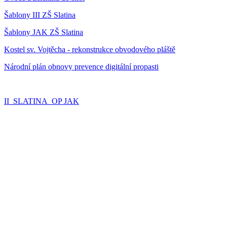
Šablony III ZŠ Slatina
Šablony JAK ZŠ Slatina
Kostel sv. Vojtěcha - rekonstrukce obvodového pláště
Národní plán obnovy prevence digitální propasti
II_SLATINA_OP JAK