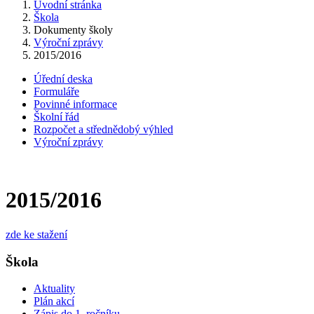
Úvodní stránka
Škola
Dokumenty školy
Výroční zprávy
2015/2016
Úřední deska
Formuláře
Povinné informace
Školní řád
Rozpočet a střednědobý výhled
Výroční zprávy
2015/2016
zde ke stažení
Škola
Aktuality
Plán akcí
Zápis do 1. ročníku