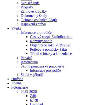
Školská rada
Projekty
Zájmové kroužky
Dokumenty školy
Ochrana osobních údajů
Inspekční zpráva
Výuka
Informace pro rodiče
Časový rozpis školního roku
Rozvrhy hodin
Organizace roku 2025⁄2026
Potřeby a pomůcky žáků
Třídní schůzky a konzultace
Plavání
Informatika
Školní poradenské pracoviště
Informace pro rodiče
Škola v přírodě
Družina
Jídelna
Fotogalerie
2025-2026
Září
Říjen
Listopad