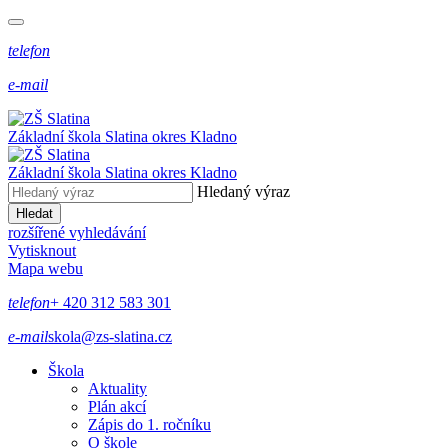
telefon
e-mail
Základní škola Slatina
okres Kladno
Základní škola Slatina
okres Kladno
Hledaný výraz
Hledat
rozšířené vyhledávání
Vytisknout
Mapa webu
telefon
+ 420 312 583 301
e-mail
skola@zs-slatina.cz
Škola
Aktuality
Plán akcí
Zápis do 1. ročníku
O škole