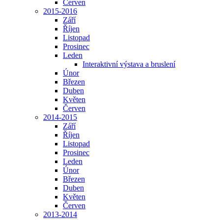
Červen
2015-2016
Září
Říjen
Listopad
Prosinec
Leden
Interaktivní výstava a bruslení
Únor
Březen
Duben
Květen
Červen
2014-2015
Září
Říjen
Listopad
Prosinec
Leden
Únor
Březen
Duben
Květen
Červen
2013-2014