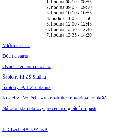
1. hodina 08:10 - 08:55
2. hodina 09:05 - 09:50
3. hodina 10:10 - 10:55
4. hodina 11:05 - 11:50
5. hodina 12:00 - 12:45
6. hodina 12:50 - 13:30
7. hodina 13:35 - 14:20
Mléko do škol
Děti na startu
Ovoce a zelenina do škol
Šablony III ZŠ Slatina
Šablony JAK ZŠ Slatina
Kostel sv. Vojtěcha - rekonstrukce obvodového pláště
Národní plán obnovy prevence digitální propasti
II_SLATINA_OP JAK