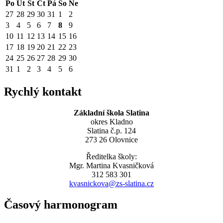
Po
Út
St
Čt
Pá
So
Ne
27
28
29
30
31
1
2
3
4
5
6
7
8
9
10
11
12
13
14
15
16
17
18
19
20
21
22
23
24
25
26
27
28
29
30
31
1
2
3
4
5
6
Rychlý kontakt
Základní škola Slatina
okres Kladno
Slatina č.p. 124
273 26 Olovnice
Ředitelka školy:
Mgr. Martina Kvasničková
312 583 301
kvasnickova@zs-slatina.cz
Časový harmonogram