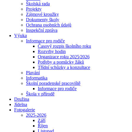
Školská rada
Projekty
Zájmové kroužky
Dokumenty školy
Ochrana osobních údajů
Inspekční zpráva
Výuka
Informace pro rodiče
Časový rozpis školního roku
Rozvrhy hodin
Organizace roku 2025⁄2026
Potřeby a pomůcky žáků
Třídní schůzky a konzultace
Plavání
Informatika
Školní poradenské pracoviště
Informace pro rodiče
Škola v přírodě
Družina
Jídelna
Fotogalerie
2025-2026
Září
Říjen
Listopad