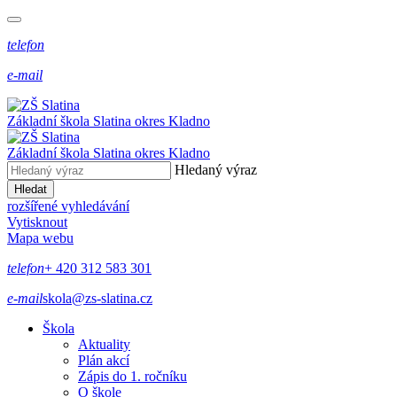
telefon
e-mail
Základní škola Slatina
okres Kladno
Základní škola Slatina
okres Kladno
Hledaný výraz
Hledat
rozšířené vyhledávání
Vytisknout
Mapa webu
telefon
+ 420 312 583 301
e-mail
skola@zs-slatina.cz
Škola
Aktuality
Plán akcí
Zápis do 1. ročníku
O škole