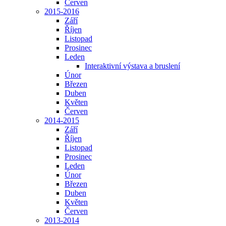
Červen
2015-2016
Září
Říjen
Listopad
Prosinec
Leden
Interaktivní výstava a bruslení
Únor
Březen
Duben
Květen
Červen
2014-2015
Září
Říjen
Listopad
Prosinec
Leden
Únor
Březen
Duben
Květen
Červen
2013-2014