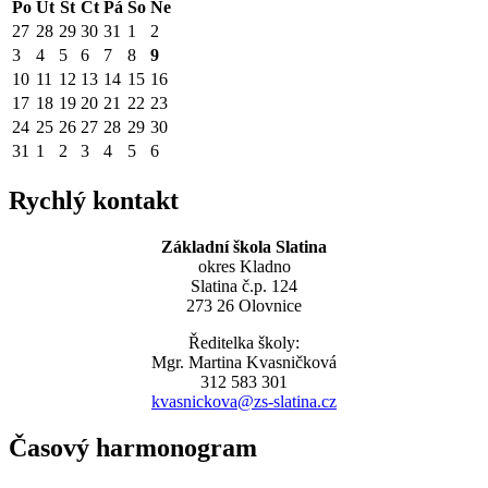
Po
Út
St
Čt
Pá
So
Ne
27
28
29
30
31
1
2
3
4
5
6
7
8
9
10
11
12
13
14
15
16
17
18
19
20
21
22
23
24
25
26
27
28
29
30
31
1
2
3
4
5
6
Rychlý kontakt
Základní škola Slatina
okres Kladno
Slatina č.p. 124
273 26 Olovnice
Ředitelka školy:
Mgr. Martina Kvasničková
312 583 301
kvasnickova@zs-slatina.cz
Časový harmonogram