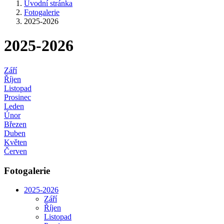
Úvodní stránka
Fotogalerie
2025-2026
2025-2026
Září
Říjen
Listopad
Prosinec
Leden
Únor
Březen
Duben
Květen
Červen
Fotogalerie
2025-2026
Září
Říjen
Listopad