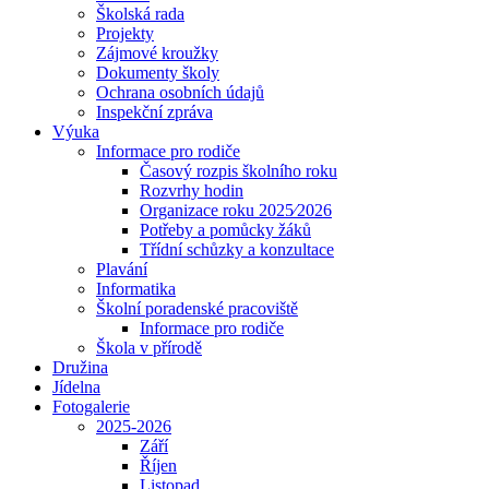
Školská rada
Projekty
Zájmové kroužky
Dokumenty školy
Ochrana osobních údajů
Inspekční zpráva
Výuka
Informace pro rodiče
Časový rozpis školního roku
Rozvrhy hodin
Organizace roku 2025⁄2026
Potřeby a pomůcky žáků
Třídní schůzky a konzultace
Plavání
Informatika
Školní poradenské pracoviště
Informace pro rodiče
Škola v přírodě
Družina
Jídelna
Fotogalerie
2025-2026
Září
Říjen
Listopad