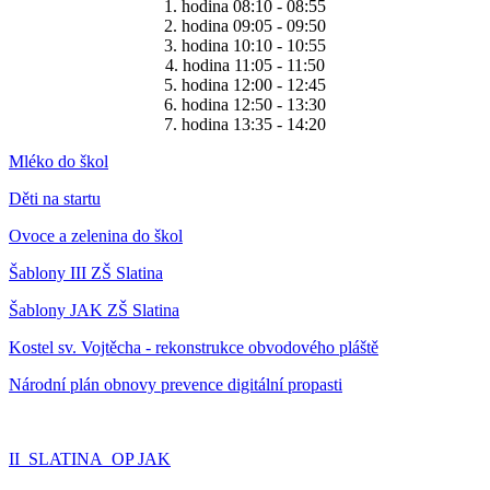
1. hodina 08:10 - 08:55
2. hodina 09:05 - 09:50
3. hodina 10:10 - 10:55
4. hodina 11:05 - 11:50
5. hodina 12:00 - 12:45
6. hodina 12:50 - 13:30
7. hodina 13:35 - 14:20
Mléko do škol
Děti na startu
Ovoce a zelenina do škol
Šablony III ZŠ Slatina
Šablony JAK ZŠ Slatina
Kostel sv. Vojtěcha - rekonstrukce obvodového pláště
Národní plán obnovy prevence digitální propasti
II_SLATINA_OP JAK