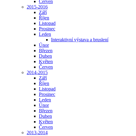
Červen
2015-2016
Září
Říjen
Listopad
Prosinec
Leden
Interaktivní výstava a bruslení
Únor
Březen
Duben
Květen
Červen
2014-2015
Září
Říjen
Listopad
Prosinec
Leden
Únor
Březen
Duben
Květen
Červen
2013-2014