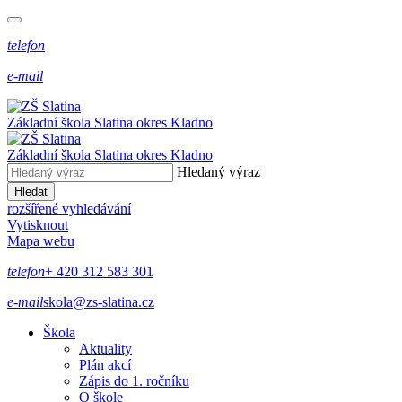
telefon
e-mail
Základní škola Slatina
okres Kladno
Základní škola Slatina
okres Kladno
Hledaný výraz
Hledat
rozšířené vyhledávání
Vytisknout
Mapa webu
telefon
+ 420 312 583 301
e-mail
skola@zs-slatina.cz
Škola
Aktuality
Plán akcí
Zápis do 1. ročníku
O škole