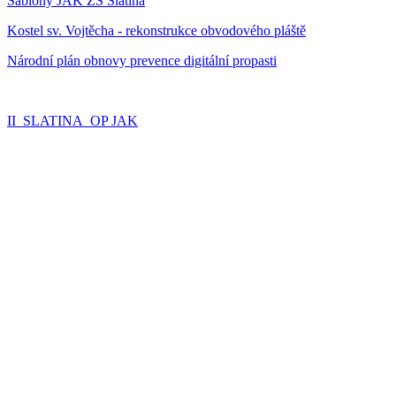
Šablony JAK ZŠ Slatina
Kostel sv. Vojtěcha - rekonstrukce obvodového pláště
Národní plán obnovy prevence digitální propasti
II_SLATINA_OP JAK