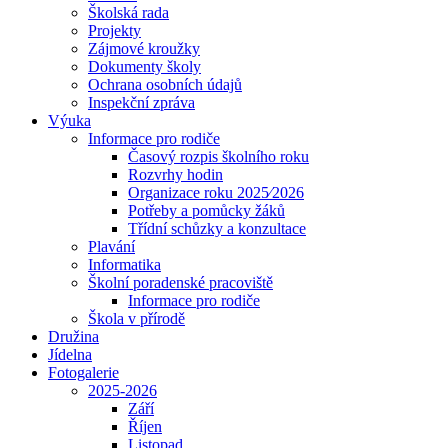
Školská rada
Projekty
Zájmové kroužky
Dokumenty školy
Ochrana osobních údajů
Inspekční zpráva
Výuka
Informace pro rodiče
Časový rozpis školního roku
Rozvrhy hodin
Organizace roku 2025⁄2026
Potřeby a pomůcky žáků
Třídní schůzky a konzultace
Plavání
Informatika
Školní poradenské pracoviště
Informace pro rodiče
Škola v přírodě
Družina
Jídelna
Fotogalerie
2025-2026
Září
Říjen
Listopad