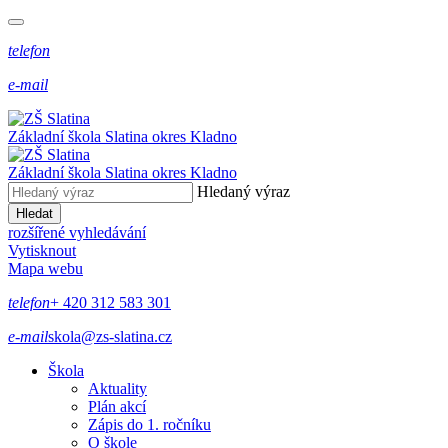
telefon
e-mail
Základní škola Slatina
okres Kladno
Základní škola Slatina
okres Kladno
Hledaný výraz
Hledat
rozšířené vyhledávání
Vytisknout
Mapa webu
telefon
+ 420 312 583 301
e-mail
skola@zs-slatina.cz
Škola
Aktuality
Plán akcí
Zápis do 1. ročníku
O škole