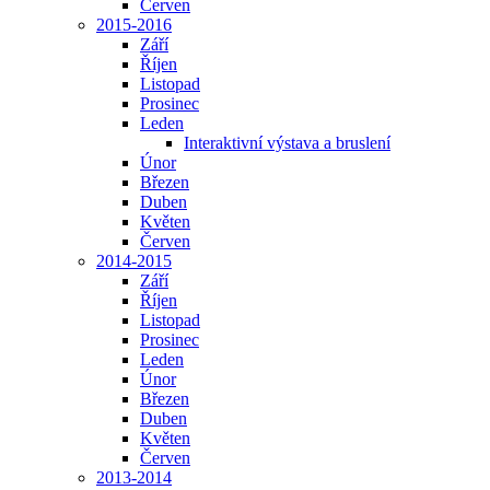
Červen
2015-2016
Září
Říjen
Listopad
Prosinec
Leden
Interaktivní výstava a bruslení
Únor
Březen
Duben
Květen
Červen
2014-2015
Září
Říjen
Listopad
Prosinec
Leden
Únor
Březen
Duben
Květen
Červen
2013-2014