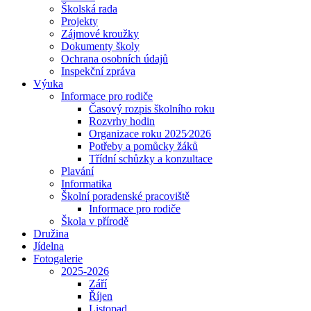
Školská rada
Projekty
Zájmové kroužky
Dokumenty školy
Ochrana osobních údajů
Inspekční zpráva
Výuka
Informace pro rodiče
Časový rozpis školního roku
Rozvrhy hodin
Organizace roku 2025⁄2026
Potřeby a pomůcky žáků
Třídní schůzky a konzultace
Plavání
Informatika
Školní poradenské pracoviště
Informace pro rodiče
Škola v přírodě
Družina
Jídelna
Fotogalerie
2025-2026
Září
Říjen
Listopad