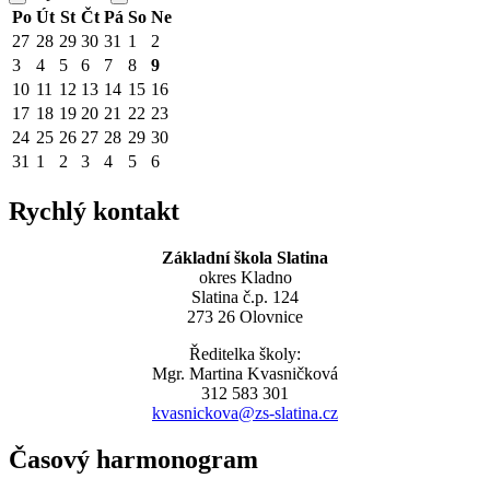
Po
Út
St
Čt
Pá
So
Ne
27
28
29
30
31
1
2
3
4
5
6
7
8
9
10
11
12
13
14
15
16
17
18
19
20
21
22
23
24
25
26
27
28
29
30
31
1
2
3
4
5
6
Rychlý kontakt
Základní škola Slatina
okres Kladno
Slatina č.p. 124
273 26 Olovnice
Ředitelka školy:
Mgr. Martina Kvasničková
312 583 301
kvasnickova@zs-slatina.cz
Časový harmonogram