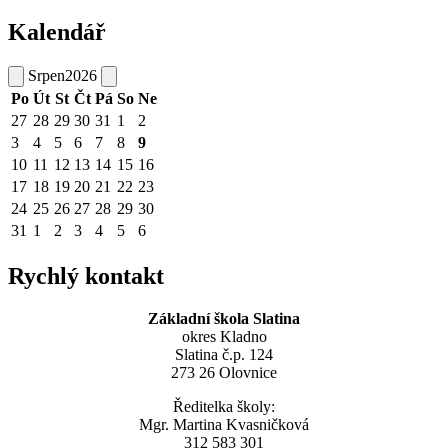
Kalendář
Srpen
2026
Po
Út
St
Čt
Pá
So
Ne
27
28
29
30
31
1
2
3
4
5
6
7
8
9
10
11
12
13
14
15
16
17
18
19
20
21
22
23
24
25
26
27
28
29
30
31
1
2
3
4
5
6
Rychlý kontakt
Základní škola Slatina
okres Kladno
Slatina č.p. 124
273 26 Olovnice
Ředitelka školy:
Mgr. Martina Kvasničková
312 583 301