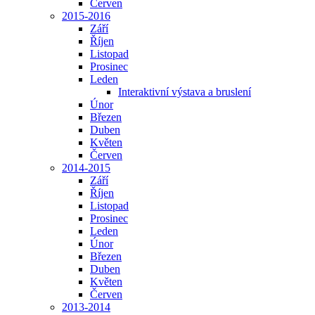
Červen
2015-2016
Září
Říjen
Listopad
Prosinec
Leden
Interaktivní výstava a bruslení
Únor
Březen
Duben
Květen
Červen
2014-2015
Září
Říjen
Listopad
Prosinec
Leden
Únor
Březen
Duben
Květen
Červen
2013-2014