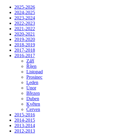
2025-2026
2024-2025
2023-2024
2022-2023
2021-2022
2020-2021
2019-2020
2018-2019
2017-2018
2016-2017
Září
Říjen
Listopad
Prosinec
Leden
Únor
Březen
Duben
Květen
Červen
2015-2016
2014-2015
2013-2014
2012-2013