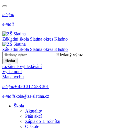
telefon
e-mail
Základní škola Slatina
okres Kladno
Základní škola Slatina
okres Kladno
Hledaný výraz
Hledat
rozšířené vyhledávání
Vytisknout
Mapa webu
telefon
+ 420 312 583 301
e-mail
skola@zs-slatina.cz
Škola
Aktuality
Plán akcí
Zápis do 1. ročníku
O škole