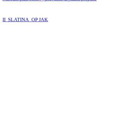
II_SLATINA_OP JAK