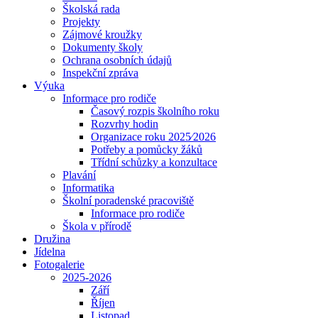
Školská rada
Projekty
Zájmové kroužky
Dokumenty školy
Ochrana osobních údajů
Inspekční zpráva
Výuka
Informace pro rodiče
Časový rozpis školního roku
Rozvrhy hodin
Organizace roku 2025⁄2026
Potřeby a pomůcky žáků
Třídní schůzky a konzultace
Plavání
Informatika
Školní poradenské pracoviště
Informace pro rodiče
Škola v přírodě
Družina
Jídelna
Fotogalerie
2025-2026
Září
Říjen
Listopad